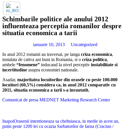
Schimbarile politice ale anului 2012
influenteaza perceptia romanilor despre
situatia economica a tarii
ianuarie 10, 2013
Uncategorized
In anul 2012 romanii au traversat, pe langa
criza economica
,
instalata de cativa ani buni in Romania, si o
criza politica
,
ambele
“fenomene”
inducand la nivel perceptiv
instabilitate s
i
incertitudine
asupra economiei nationale.
Asadar,
majoritatea locuitorilor din oras
ele cu peste 100.000
locuitori (60,5%) considera ca, in anul 2012 comparativ cu
2011, situat
ia economica a ta
rii s-a inrautatit
.
Comunicat de presa MEDNET Marketing Research Center
Inapoi
Orasenii intentioneaza sa cheltuiasca, in medie in acest an,
putin peste 1200 lei cu ocazia Sarbatorilor de Iarna (Craciun /