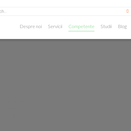
Despre noi
Servicii
Competente
Studii
Blog
o cercetare
entele si
serviciile