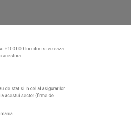
se +100.000 locuitori si vizeaza
ii acestora.
 de stat si in cel al asigurarilor
tia acestui sector (firme de
omania.