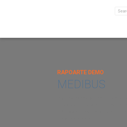
RAPOARTE DEMO
MEDIBUS
Barometrul Medical MEDIBUS este 
cantitativa ce evalueaza comportam
atitudinile populatiei urbane fata de 
medicale private.