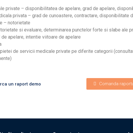
le private – disponibilitatea de apelare, grad de apelare, disponib
icala privata – grad de cunoastere, contractare, disponibilitate d
e – notorietate
torietate si evaluare, determinarea punctelor forte si slabe ale pri
 de apelare, intentie viitoare de apelare
a
etei de servicii medicale private pe diferite categorii (consultatii
mente)
Comanda raportul
rca un raport demo