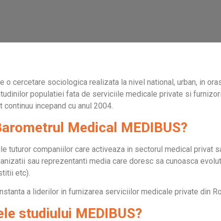
cercetare sociologica realizata la nivel national, urban, in ora
dinilor populatiei fata de serviciile medicale private si furnizor
 continuu incepand cu anul 2004.
 Barometrul Medical MEDIBUS?
le tuturor companiilor care activeaza in sectorul medical privat sau
 organizatii sau reprezentanti media care doresc sa cunoasca evolu
itii etc).
anta a liderilor in furnizarea serviciilor medicale private din R
ele studiului MEDIBUS?