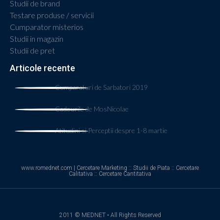
Studii de brand
Testare produse / servicii
Cumparator misterios
Studii in magazin
Studii de pret
Articole recente
Cumparaturi de Sarbatori 2019
Cadourile de MosNicolae
Atitudini si Perceptii despre 1-8 martie
www.romednet.com | Cercetare Marketing :: Studii de Piata :: Cercetare
Calitativa :: Cercetare Cantitativa
2011 © MEDNET • All Rights Reserved